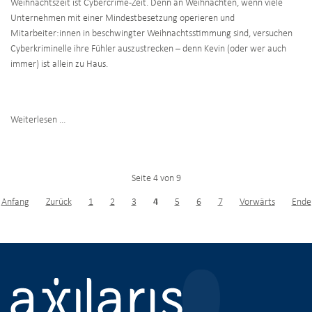
Weihnachtszeit ist Cybercrime-Zeit. Denn an Weihnachten, wenn viele
Unternehmen mit einer Mindestbesetzung operieren und
Mitarbeiter:innen in beschwingter Weihnachtsstimmung sind, versuchen
Cyberkriminelle ihre Fühler auszustrecken – denn Kevin (oder wer auch
immer) ist allein zu Haus.
Kevin
Weiterlesen …
allein
zu
Haus
Seite 4 von 9
–
Weihnachtszeit
Anfang
Zurück
1
2
3
4
5
6
7
Vorwärts
Ende
ist
Hackerzeit
Navigation
überspringen