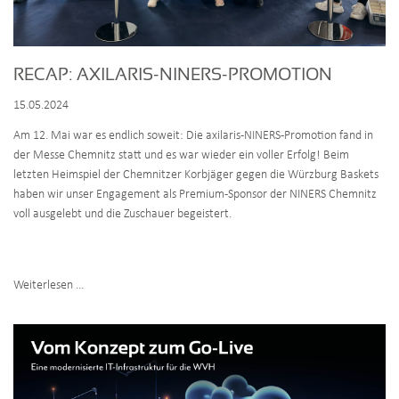
RECAP: AXILARIS-NINERS-PROMOTION
15.05.2024
Am 12. Mai war es endlich soweit: Die axilaris-NINERS-Promotion fand in
der Messe Chemnitz statt und es war wieder ein voller Erfolg! Beim
letzten Heimspiel der Chemnitzer Korbjäger gegen die Würzburg Baskets
haben wir unser Engagement als Premium-Sponsor der NINERS Chemnitz
voll ausgelebt und die Zuschauer begeistert.
Recap:
Weiterlesen …
axilaris-
NINERS-
Promotion