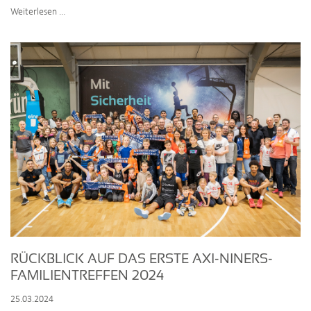
Eine
Weiterlesen …
zukunftssichere
IT-
Infrastruktur
für
WVH
RÜCKBLICK AUF DAS ERSTE AXI-NINERS-
FAMILIENTREFFEN 2024
25.03.2024