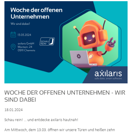
Ihre
Karrierechancen
auf
der
Heimspiel-
Jobmesse
in
Gera
WOCHE DER OFFENEN UNTERNEHMEN - WIR
SIND DABEI
18.01.2024
Schau rein! ... und entdecke axilaris hautnah!
Am Mittwoch, dem 13.03. öffnen wir unsere Türen und heißen zehn