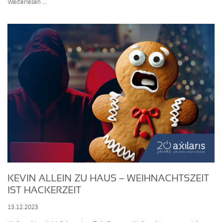
axilaris
Weiterlesen …
Weihnachtspende
–
8.000
€
für
den
guten
Zweck
KEVIN ALLEIN ZU HAUS – WEIHNACHTSZEIT
IST HACKERZEIT
13.12.2023