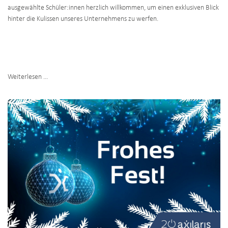
ausgewählte Schüler:innen herzlich willkommen, um einen exklusiven Blick
hinter die Kulissen unseres Unternehmens zu werfen.
Woche
Weiterlesen …
der
offenen
Unternehmen
-
Wir
sind
dabei