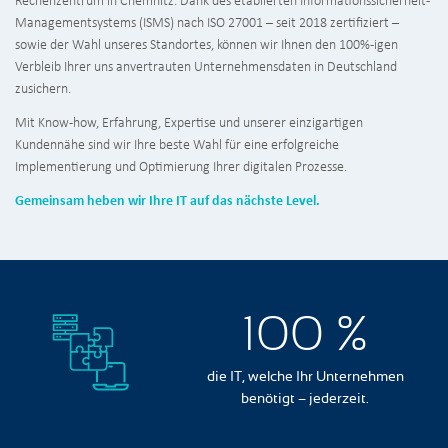
Rechenzentrum in Chemnitz. Dank des etablierten Informationssicherheit-
Managementsystems (ISMS) nach ISO 27001 – seit 2018 zertifiziert –
sowie der Wahl unseres Standortes, können wir Ihnen den 100%-igen
Verbleib Ihrer uns anvertrauten Unternehmensdaten in Deutschland
zusichern.
Mit Know-how, Erfahrung, Expertise und unserer einzigartigen
Kundennähe sind wir Ihre beste Wahl für eine erfolgreiche
Implementierung und Optimierung Ihrer digitalen Prozesse.
Gemeinsam heben wir Ihre IT auf das nächste Level.
100
%
die IT, welche Ihr Unternehmen
benötigt – jederzeit.