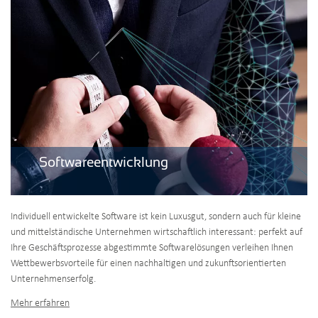
Softwareentwicklung
Individuell entwickelte Software ist kein Luxusgut, sondern auch für kleine
und mittelständische Unternehmen wirtschaftlich interessant: perfekt auf
Ihre Geschäftsprozesse abgestimmte Softwarelösungen verleihen Ihnen
Wettbewerbsvorteile für einen nachhaltigen und zukunftsorientierten
Unternehmenserfolg.
Mehr erfahren