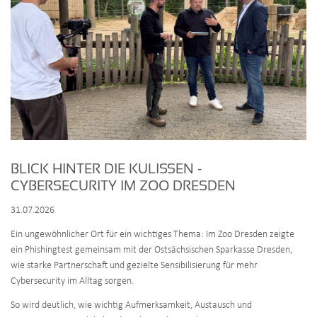
‹
›
S
BLICK HINTER DIE KULISSEN -
M
CYBERSECURITY IM ZOO DRESDEN
17
31.07.2026
te
Sp
Ein ungewöhnlicher Ort für ein wichtiges Thema: Im Zoo Dresden zeigte
Fi
ein Phishingtest gemeinsam mit der Ostsächsischen Sparkasse Dresden,
em
Ch
wie starke Partnerschaft und gezielte Sensibilisierung für mehr
da
Cybersecurity im Alltag sorgen.
hi
So wird deutlich, wie wichtig Aufmerksamkeit, Austausch und