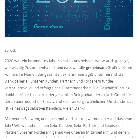
zurück
2020 war ein besonderes Jahr - so hat es uns beispielsweise auch gezeigt,
wie wichtig Zusammenhalt ist und dass wir alle
gemeinsam
Großes leisten
können. Im Namen des gesamten axilaris-Teams gilt unser herzlichster
Dank daher all unseren Kunden, Partnern und Förderern für die
vertrauensvolle und erfolgreiche Zusammenarbeit. Die Geschäftsführung
dankt darüber hinaus v.a. der gesamten Belegschaft der axilaris GmbH für
deren unermüdlichen Einsatz trotz der außergewöhnlichen Umstände - das
ist keineswegs selbstverständlich. Vielen Dank!
Mit neuem Schwung und hoch motiviert blicken wir nun aber auf das neue
Jahr! Wir wünschen Ihnen liebe Kunden, liebe Partner und Sponsoren-
Partner, unseren Förderern genau wie unseren Mitarbeitern (und denen,