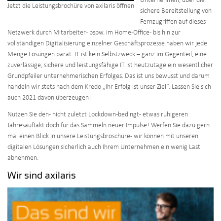
Unternehmen, über die
Jetzt die Leistungsbrochüre von axilaris öffnen
sichere Bereitstellung von
Fernzugriffen auf dieses
Netzwerk durch Mitarbeiter - bspw. im Home-Office - bis hin zur
vollständigen Digitalisierung einzelner Geschäftsprozesse haben wir jede
Menge Lösungen parat. IT ist kein Selbstzweck – ganz im Gegenteil, eine
zuverlässige, sichere und leistungsfähige IT ist heutzutage ein wesentlicher
Grundpfeiler unternehmerischen Erfolges. Das ist uns bewusst und darum
handeln wir stets nach dem Kredo „Ihr Erfolg ist unser Ziel“. Lassen Sie sich
auch 2021 davon überzeugen!
Nutzen Sie den - nicht zuletzt Lockdown-bedingt - etwas ruhigeren
Jahresauftakt doch für das Sammeln neuer Impulse! Werfen Sie dazu gern
mal einen Blick in unsere Leistungsbroschüre - wir können mit unseren
digitalen Lösungen sicherlich auch Ihrem Unternehmen ein wenig Last
abnehmen.
Wir sind axilaris