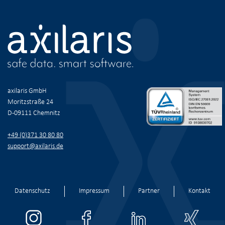
Navigation
überspringen
axilaris GmbH
Moritzstraße 24
D-09111 Chemnitz
+49 (0)371 30 80 80
support@axilaris.de
Navigation
Datenschutz
Impressum
Partner
Kontakt
überspringen