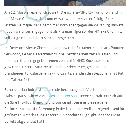
Am 12. Mai war es endlich soweit: Die axilaris-NINERS-Promotion fand in
der Messe Chemnitz statt und es war wieder ein voller Erfolg! Beim
letzten Heimspiel der Chemnitzer Korbjäger gegen die Würzburg Baskets
haben wir unser Engagement als Premium-Sponsor der NINERS Chemnitz
voll ausgelebt und die Zuschauer begeistert.
Im Foyer der Messe Chemnitz haben wir die Besucher mit axilaris Popcorn
verwöhnt, sie am Basketballkorb ihre Treffsicherheit testen lassen und
ihnen die Chance gegeben, einen von fünf NINERS-Rucksäcken zu
gewinnen. Unsere Mitarbeiter und Standbetreuer, gekleidet in
brandneuen türkisfarbenen axi-Poloshirts, standen den Besuchern mit Rat
und Tat zur Seite.
Besonders beeindruckt hat uns die herausragende Viertel- und
Halbzeitpausenshow von
Room - Hip Hop Spot
. Room spezialisiert sich auf
die Stile Hip-Hop, Breaking und Dancehall. Die energiegeladene
Performance hat die Stimmung in der Halle noch weiter angeheizt und für
großartige Unterhaltung gesorgt. Ein absolutes Highlight, das das Event
perfekt abgerundet hat!