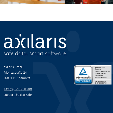
Navigation
überspringen
axilaris GmbH
Moritzstraße 24
D-09111 Chemnitz
+49 (0)371 30 80 80
support@axilaris.de